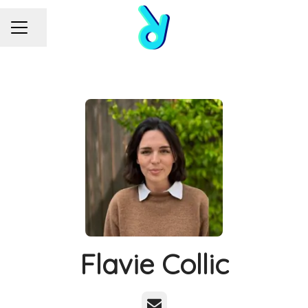
MENU CARRIÈRE
Partager la page
Flavie Collic
E-mail